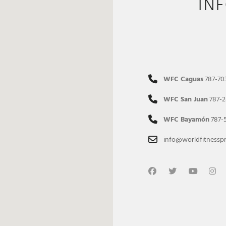
IN
WFC Caguas
787-70
WFC San Juan
787-2
WFC Bayamón
787-
info@worldfitnessp