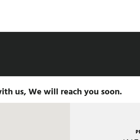
A TUS SERVICIOS DESDE EL 2005 Y SOMOS LA ÚNICA CADENA DE GIMNASIOS 
th us, We will reach you soon.
P